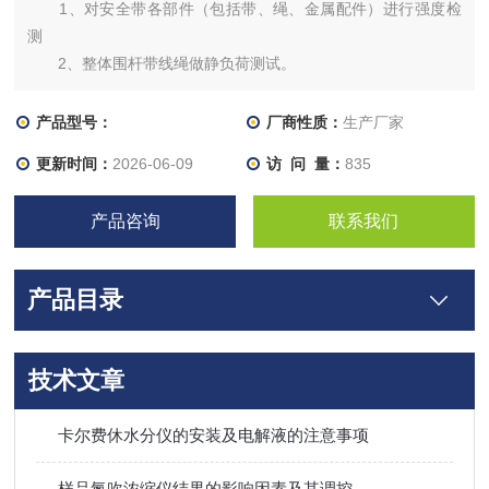
1、对安全带各部件（包括带、绳、金属配件）进行强度检
测
2、整体围杆带线绳做静负荷测试。
产品适用标准：
GB6095-2009《安全带》
产品型号：
厂商性质：
生产厂家
GB6096-2009《安全带检验方法》
更新时间：
2026-06-09
访 问 量：
835
广东安全带静态负荷试验机厂家
产品咨询
联系我们
产品目录
技术文章
卡尔费休水分仪的安装及电解液的注意事项
样品氮吹浓缩仪结果的影响因素及其调控