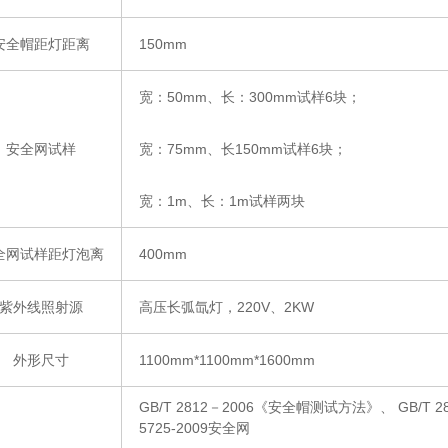
安全帽距灯距离
150mm
宽：
50mm
、长：
300mm
试样
6
块；
安全网试样
宽：
75mm
、长
150mm
试样
6
块；
宽：
1m
、长：
1m
试样两块
全网试样距灯泡离
400mm
紫外线照射源
高压长弧氙灯，
220V
、
2KW
外形尺寸
1100mm*1100mm*1600mm
GB/T 2812
－
2006
《安全帽测试方法》、
GB/T 2
5725-2009
安全网