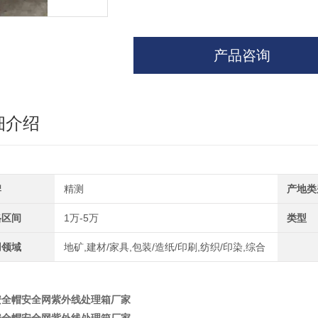
产品咨询
细介绍
牌
精测
产地类
格区间
1万-5万
类型
用领域
地矿,建材/家具,包装/造纸/印刷,纺织/印染,综合
安全帽安全网紫外线处理箱厂家