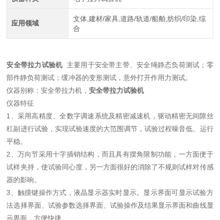
文体,建材/家具,道路/轨道/船舶,纺织/印染,综
应用领域
合
安全带拉力试验机
主要用于安全带主带、安全绳静态负荷测试；零
部件静负荷测试；缓冲器的变形测试，意外打开作用力测试。
仪器别称：安全带拉力机，
安全带拉力试验机
仪器特征
1、采用高精度、全数字调速系统及精密减速机，驱动精密无间隙丝
杠副进行试验，实现试验速度的大范围调节，试验过程噪音低、运行
平稳。
2、万向节采用十字插销结构，而且具有摆角限制功能，一方面便于
试样夹持，使试验同心度，另一方面很好的消除了不规则试样对传感
器的影响。
3、触摸键操作方式，液晶显示器实时显示。显示界面可显示试验方
法选择界面、试验参数选择界面、试验操作及结果显示界面和曲线显
示界面，方便快捷。