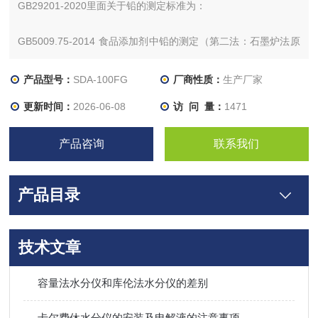
GB29201-2020里面关于铅的测定标准为：
GB5009.75-2014 食品添加剂中铅的测定（第二法：石墨炉法原
子吸收光谱法）
产品型号：
SDA-100FG
厂商性质：
生产厂家
或GB-2009.12-2017食品添加剂中铅的测定（第一法：石墨炉法
更新时间：
2026-06-08
访 问 量：
1471
原子吸收光谱法；第三法：火焰原子吸收光谱法）
产品咨询
联系我们
综上所述：采购火焰法原子吸收、石墨炉法原子吸收、火焰石墨
炉一体原子吸收 任一款都符合要求
产品目录
技术文章
容量法水分仪和库伦法水分仪的差别
卡尔费休水分仪的安装及电解液的注意事项