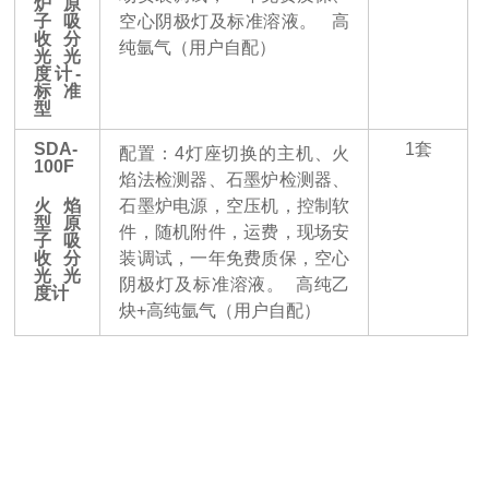
炉原
子吸
空心阴极灯及标准溶液。
高
收分
纯氩气（用户自配）
光光
度计
-
标准
型
SDA-
1
套
配置：
4
灯座切换的主机、火
100F
焰法检测器、石墨炉检测器、
火焰
石墨炉电源，空压机，控制软
型原
件，随机附件，运费，现场安
子吸
收分
装调试，一年免费质保，空心
光光
阴极灯及标准溶液。
高纯乙
度计
炔
+
高纯氩气（用户自配）