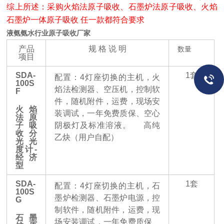
综上所述：采购火焰法原子吸收、石墨炉法原子吸收、火焰
石墨炉一体原子吸收 任一款都符合要求
液氨氨水行业原子吸收厂家
产品
规 格 说 明
数量
项目
SDA-
1
套
配置：
4
灯座切换的主机，火
100S
焰法检测器、空压机，控制软
F
件，随机附件，运费，现场安
火焰
装调试，一年免费质保、空心
法原
子吸
阴极灯及标准溶液。
高纯
收分
乙炔（用户自配）
光光
度计
-
经济
型
SDA-
1
套
配置：
4
灯座切换的主机，石
100S
墨炉检测器、石墨炉电源，控
G
制软件，随机附件，运费，现
石墨
场安装调试，一年免费质保、