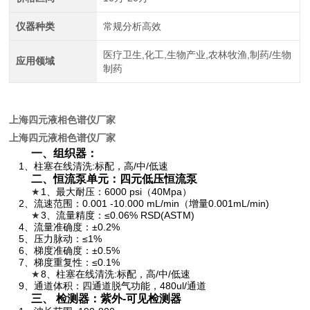
仪器种类
常规分析高效
医疗卫生,化工,生物产业,农林牧渔,制药/生物
应用领域
制药
上海四元液相色谱仪厂家
上海四元液相色谱仪厂家
一、组织器：
1
、柱塞在线清洗
:
标配，高
/
中
/
低速
二、恒流泵单元：四元低压恒流泵
★
1
、最大耐压：
6000 psi
（
40Mpa
）
2
、流速范围：
0.001 -10.000 mL/min
（增量
0.001mL/min)
★
3
、流量精度：
≤0.06% RSD(ASTM)
4
、流量准确度：
±0.2%
5
、压力脉动：
≤1%
6
、梯度准确度：
±0.5%
7
、梯度重复性：
≤0.1%
★
8
、柱塞在线清洗
:
标配，高
/
中
/
低速
9
、通道体积：四通道脱气功能，
480ul/
通道
三、 检测器：紫外
-
可见检测器