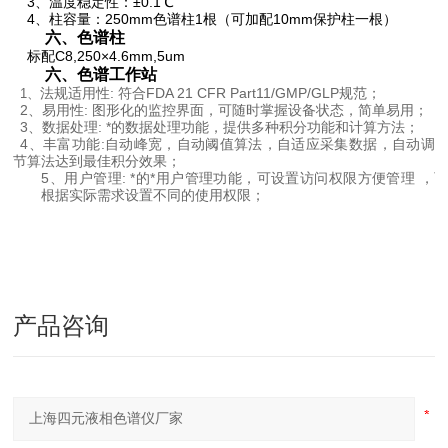
3
、温度稳定性：±
0.1
℃
4
、柱容量：
250mm
色谱柱
1
根（可加配
10mm
保护柱一根）
六、色谱柱
标配
C8,250
×
4.6mm,5um
六、色谱工作站
法规适用性
:
符合
FDA 21 CFR Part11/GMP/GLP
规范；
1
、
2
、易用性
:
图形化的监控界面，可随时掌握设备状态，简单易用；
3
、数据处理
:
*的数据处理功能，提供多种积分功能和计算方法；
4
、丰富功能
:
自动峰宽，自动阈值算法，自适应采集数据，自动调
节算法达到最佳积分效果；
5
、用户管理
:
*的*用户管理功能，可设置访问权限方便管理 ，
根据实际需求设置不同的使用权限；
产品咨询