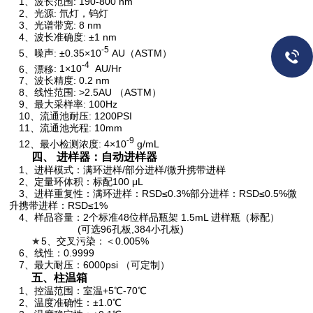
1
、波长范围
: 190-800 nm
2
、光源
:
氘灯，钨灯
3
、光谱带宽
: 8 nm
4
、波长准确度
: ±1 nm
-5
5
、噪声
: ±0.35×10
AU
（
ASTM
）
-4
6
、漂移
: 1×10
AU/Hr
7
、波长精度
: 0.2 nm
8
、线性范围
: >2.5AU
（
ASTM
）
9
、最大采样率
: 100Hz
10
、流通池耐压
: 1200PSI
11
、流通池光程
: 10mm
-9
12
、最小检测浓度
: 4×10
g/mL
四、 进样器：自动进样器
1
、进样模式：满环进样
/
部分进样
/
微升携带进样
2
、定量环体积：标配
100
μ
L
3
、进样重复性：满环进样：
RSD≤0.3%
部分进样：
RSD≤0.5%
微
升携带进样：
RSD≤1%
4
、样品容量：
2
个标准
48
位样品瓶架
1.5mL
进样瓶（标配）
(
可选
96
孔板
,384
小孔板
)
★
5
、交叉污染：＜
0.005%
6
、线性：
0.9999
7
、最大耐压：
6000psi
（可定制）
五、柱温箱
1
、控温范围：室温
+5
℃
-70
℃
2
、温度准确性：±
1.0
℃