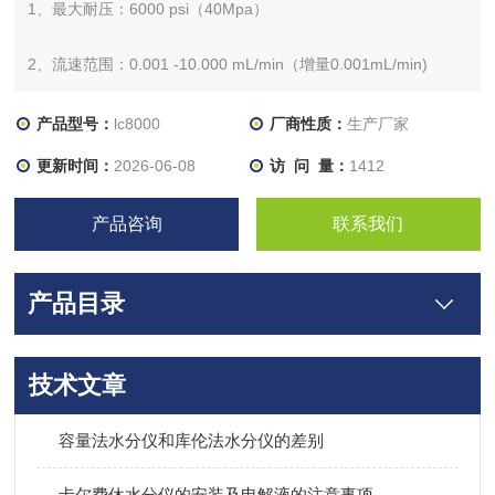
1、最大耐压：6000 psi（40Mpa）
2、流速范围：0.001 -10.000 mL/min（增量0.001mL/min)
★3、流量精度：≤0.06% RSD(ASTM)
产品型号：
lc8000
厂商性质：
生产厂家
更新时间：
2026-06-08
访 问 量：
1412
4、流量准确度：±0.2%
产品咨询
联系我们
5、压力脉动：≤1%
6、梯度准确度：±0.5%
产品目录
7、梯度重复性：≤0.1%
技术文章
★8、柱塞在线清洗:标配，高/中/低速
容量法水分仪和库伦法水分仪的差别
9、通道体积：四通道脱气功能，4
卡尔费休水分仪的安装及电解液的注意事项