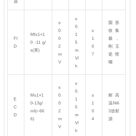
器
≤
≤
圆形
0.
0.
≥
收集
Mf≤1×1
1
FI
0
1
极，
0 -11 g/
5
D
2
0
刚玉
s(苯)
m
m
7
瓷喷
V/
V
嘴
h
≤
≤
0.
M≤1×1
0.
≥
耐高
E
1
0-13g/
0
1
温Ni6
C
5
ml(r-66
2
0
3放射
D
m
6)
m
4
源
V/
V
h