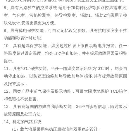
（从280℃降到50℃只需要5分钟) 实现了真正意义上的近室温操作。
8、具有六路独立的控温系统.适用于加装转化炉等多路控温需求;柱
室、气化室、氢焰检测室、热导检测室、辅助1、辅助2均采用了模
块化设计,安装更换更为方便。
9、具有掉电保护功能，可自动记忆设定参数。具有抗电源突变干扰
功能和秒表计时功能。
10、具有超温保护功能，温度超过所设上限自动断电并报警。任一
路温度超过设定温度，均会自动停止加热；并有提示故障原因及报警
提示。
11、具有“0℃"保护功能。当任一路温度显示始终为“0℃"时， 均会自
动停止加热，以防该室始终加热导致加热体损坏.并有提示故障原因
及报警提示．
12、同类产品中断气保护及提示功能，可最大限度地保护 TCD钨丝
和色谱柱不受损害。
13、具有宽范围的故障自我诊断功能，36种自诊断信息，随时显示
故障原因及处理方法。
14、稳定的气路系统:
（1）载气流量采用先稳压后稳流的双重稳定设计；