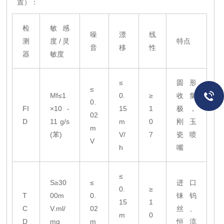
置）：
检
敏感
噪
漂
线
测
度/灵
特点
音
移
性
器
敏度
≤
圆形
≤
Mf≤1
0.
≥
收集
0.
FI
×10 -
15
1
极，
02
D
11 g/s
m
0
刚玉
m
(苯)
V/
7
瓷喷
V
h
嘴
≤
S≥30
≤
进口
0.
≥
T
00m
0.
铼钨
15
1
C
V.ml/
02
丝、
m
0
D
mg
m
恒流