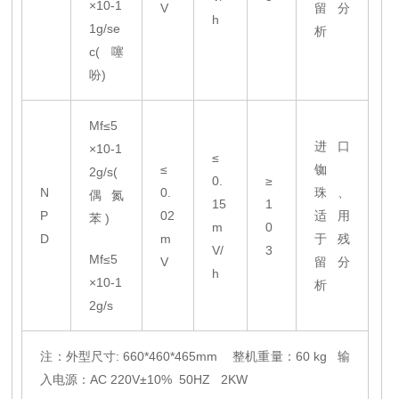
×10-1
V
留分
h
1g/se
析
c(噻
吩)
Mf≤5
进口
×10-1
≤
≤
铷
2g/s(
0.
≥
N
0.
珠、
偶氮
15
1
P
02
适用
苯 )
m
0
D
m
于残
V/
3
Mf≤5
V
留分
h
×10-1
析
2g/s
注：外型尺寸: 660*460*465mm 整机重量：60 kg 输
入电源：AC 220V±10% 50HZ 2KW