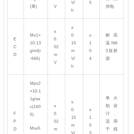
V/
5
(苯)
V
供电
h
≤
≤
M≤1×
0.
≥
耐高
E
0.
10-13
15
1
温Ni6
C
02
g/ml(r
m
0
3放射
D
m
-666)
V/
4
源
V
h
Mp≤2
×10-1
单火
1g/se
≤
≤
焰设
c(160
0.
≥
F
0.
计、
5)
15
1
P
02
适用
m
0
Ms≤5
D
m
于残
V/
3