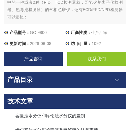
中的一种或者2种（FID、TCD检测器就，即氢火焰离子化检测
器、热导池检测器）的气相色谱仪，还有ECD/FPD/NPD检测器
可以选配；
产品型号：
GC-9800
厂商性质：
生产厂家
更新时间：
2026-06-08
访 问 量：
1092
产品咨询
联系我们
产品目录
技术文章
容量法水分仪和库伦法水分仪的差别
卡尔费休水分仪的安装及电解液的注意事项