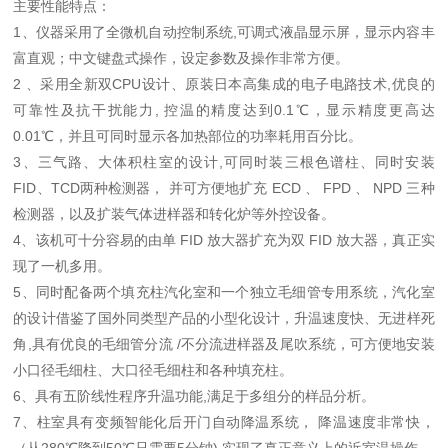
主要性能特点：
1、仪器采用了全微机自动控制系统,可调式液晶显示屏，显示内容丰
富直观；中文键盘式操作，设定参数及操作非常方便。
2 、采用全新双CPU设计、原装日本高集成的电子电路技术,优良的
可靠性及抗干扰能力, 控温的精度达到0.1℃，显示精度更高达
0.01℃，并且可同时显示各加热部位的功率耗用百分比。
3、三气路、大体积柱室的设计,可同时装三根色谱柱、同时安装
FID、TCD两种检测器， 并可方便地扩充 ECD 、 FPD 、 NPD 三种
检测器，以及扩装气体进样器和转化炉等外控设备。
4、该机可十分容易的由单 FID 放大器扩充为双 FID 放大器，真正实
现了一机多用。
5、同时配备两个填充柱汽化室和一个独立毛细管专用系统，汽化室
的设计借鉴了国外同类型产品的小型化设计，升温速度快、无进样死
角,具有优良的毛细管分流 /不分流进样器及尾吹系统，可方便地安装
小口径毛细柱、大口径毛细柱和各种填充柱。
6、具有五阶线性程序升温功能,满足于多组分的样品分析。
7、柱室具有变频智能化后开门自动降温系统， 降温速度非常快，