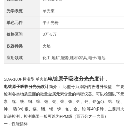
光学系统
单光束
单色元件
平面光栅
价格区间
3万-5万
仪器种类
火焰
应用领域
化工,地矿,能源,建材/家具,电子/电池
电镀原子吸收分光光度计
SDA-100F标准型 单火焰
，
电镀原子吸收分光光度计
简介： 此型号为原版的改进升级型，主要
检测各类物质里面的微量金属元素含量的精密仪器。可以检测以下元
素：锰、铁、铜、锌、锂、钠、镁、铁、钾、钙、铬(gè)、钴、镍、
砷、 硒(xī) 银、镉、铟、锡、锑、铂、金、铅 等40多种，主要用火
焰法检测，检测底限一般可以为PPM级（百万分之一含量）
一．性能指标