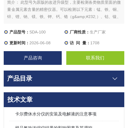
简介： 此型号为原版的改进升级型，主要检测各类物质里面的微
量金属元素含量的精密仪器。可以检测以下元素：锰、铁、铜、
锌、锂、钠、镁、铁、钾、钙、铬（g&amp;#232;）、钴、镍、
砷、 硒（xī） 银、镉、铟、锡、锑、铂、金、铅 等40多种，主
要用火焰法检测，检测底限一般可以为PPM级（百万分之一含
产品型号：
SDA-100
厂商性质：
生产厂家
量）
更新时间：
2026-06-08
访 问 量：
1708
产品咨询
联系我们
产品目录
技术文章
卡尔费休水分仪的安装及电解液的注意事项
样品氮吹浓缩仪结果的影响因素及其调控