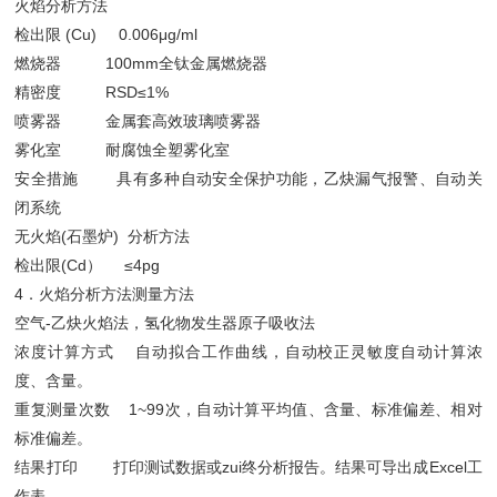
火焰分析方法
检出限 (Cu) 0.006μg/ml
燃烧器 100mm全钛金属燃烧器
精密度 RSD≤1%
喷雾器 金属套高效玻璃喷雾器
雾化室 耐腐蚀全塑雾化室
安全措施 具有多种自动安全保护功能，乙炔漏气报警、自动关
闭系统
无火焰(石墨炉) 分析方法
检出限(Cd） ≤4pg
4．火焰分析方法测量方法
空气-乙炔火焰法，氢化物发生器原子吸收法
浓度计算方式 自动拟合工作曲线，自动校正灵敏度自动计算浓
度、含量。
重复测量次数 1~99次，自动计算平均值、含量、标准偏差、相对
标准偏差。
结果打印 打印测试数据或zui终分析报告。结果可导出成Excel工
作表。