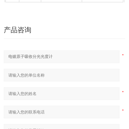
Mg
285.21
0.0037
0.0002
Mo
311.20
0.28
0.046
产品咨询
Na
588.99
0.005
0.00023
Pt
271.9
1.0
0.098
Rb
780.02
0.02
0.0034
Re
345.7
8.5
0.73, ,
Rh
350.7
0.12
0.022
Sb
231.2
0.28
0.06
Sc
327.4
0.25
0.03