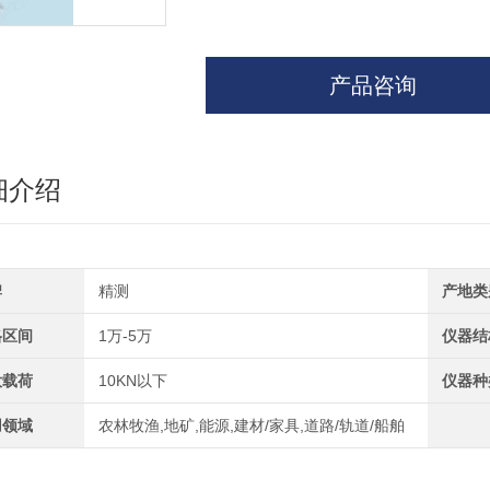
产品咨询
细介绍
牌
精测
产地类
格区间
1万-5万
仪器结
大载荷
10KN以下
仪器种
用领域
农林牧渔,地矿,能源,建材/家具,道路/轨道/船舶