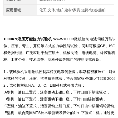
应用领域
化工,文体,地矿,建材/家具,道路/轨道/船舶
1000KN液压万能拉力试验机
WAW-10
00B微机控制电液伺服万能
伸、压缩、弯曲、剪切等方式的力学性能试验，同时可根据GB、ISO、J
和数据处理。广泛应用于航空航天、机械制造、电线电缆、橡胶塑料
校、工矿企业、技术监督、商检仲裁等部门的理想测试设备。
1．该试验机采用微机控制高精度电液伺服阀，驱动精密液压缸，对试
对试样的拉伸、压缩、抗弯抗折试验，符合国家标准GB／T228-2002
2．试验机主机分A、B、C、E四种形式可供选择：
A型机：油缸上置式，活塞驱动上钳口座，下钳口由下蜗轮驱动，
B型机：油缸下置式，活塞驱动下钳口座，下钳口由链轮驱动，
C型机：油缸下置式，活塞驱动上钳口座，下钳口由中横梁蜗轮驱动。
E型机：融合美国MTS技术最新研发设计的油缸下置式主机，通过更