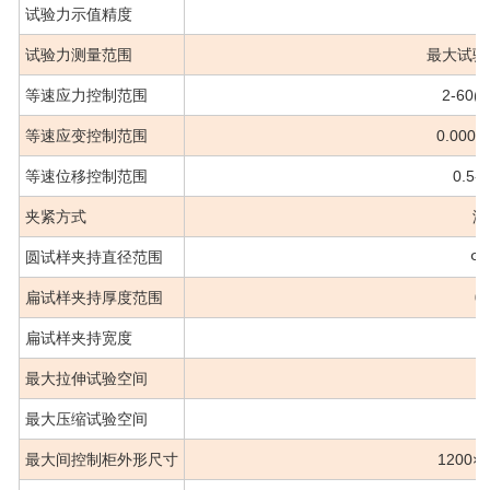
试验力示值精度
试验力测量范围
最大试验
等速应力控制范围
2-60(
等速应变控制范围
0.00025
等速位移控制范围
0.5-
夹紧方式
液
圆试样夹持直径范围
Φ
扁试样夹持厚度范围
0
扁试样夹持宽度
最大拉伸试验空间
6
最大压缩试验空间
6
最大间控制柜外形尺寸
1200×