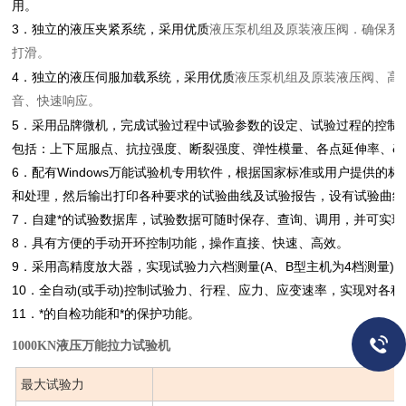
用。
3．独立的液压夹紧系统，采用优质
液压泵机组及原装液压阀．确保系
打滑。
4．独立的液压伺服加载系统，采用优质
液压泵机组及原装液压阀、高
音、快速响应。
5．采用品牌微机，完成试验过程中试验参数的设定、试验过程的控制
包括：上下屈服点、抗拉强度、断裂强度、弹性模量、各点延伸率、δ0
6．配有Windows万能试验机专用软件，根据国家标准或用户提供的
和处理，然后输出打印各种要求的试验曲线及试验报告，设有试验曲线
7．自建*的试验数据库，试验数据可随时保存、查询、调用，并可实
8．具有方便的手动开环控制功能，操作直接、快速、高效。
9．采用高精度放大器，实现试验力六档测量(A、B型主机为4档测量)
10．全自动(或手动)控制试验力、行程、应力、应变速率，实现对各
11．*的自检功能和*的保护功能。
1000KN液压万能拉力试验机
最大试验力
1