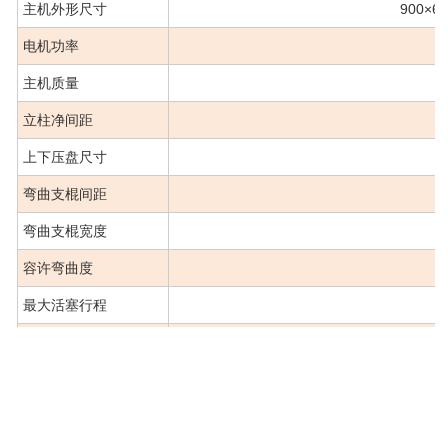
主机外形尺寸
900×6
电机功率
2
主机质量
2
立柱净间距
5
上下压盘尺寸
弯曲支棍间距
4
弯曲支棍宽度
1
容许弯曲度
1
最大活塞行程
2
活塞最大移动速度
约80
试验空间调整速度
约15