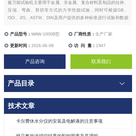
服万能试验机主要用于金属、非金属、复合材料及制品的拉伸、
压缩、弯曲、剪切等方式的力学性能试验，同时可根据GB、
ISO、JIS、ASTM、DIN及用户提供的多种标准进行试验和数据
处理。广泛应用于航空航天、机械制造、电线电缆、橡胶塑料、
建材等行业的材料检验分析，是科研院所、大专院校、工矿企
产品型号：
WAW-1000B型
厂商性质：
生产厂家
业、技术监督、商检仲裁等部门的理想测试设备。
更新时间：
2026-06-08
访 问 量：
1947
产品咨询
联系我们
产品目录
技术文章
卡尔费休水分仪的安装及电解液的注意事项
样品氮吹浓缩仪结果的影响因素及其调控