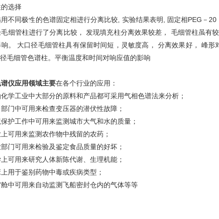
谱柱的选择
同极性的色谱固定相进行分离比较, 实验结果表明, 固定相PEG－20 
径毛细管柱进行了分离比较， 发现填充柱分离效果较差， 毛细管柱虽有较
响。 大口径毛细管柱具有保留时间短，灵敏度高， 分离效果好， 峰形对
口径毛细管色谱柱。平衡温度和时间对响应值的影响
色谱仪应用领域主要
在各个行业的应用：
油化学工业中大部分的原料和产品都可采用气相色谱法来分析；
力部门中可用来检查变压器的潜伏性故障；
境保护工作中可用来监测城市大气和水的质量；
业上可用来监测农作物中残留的农药；
业部门可用来检验及鉴定食品质量的好坏；
学上可用来研究人体新陈代谢、生理机能；
床上用于鉴别药物中毒或疾病类型；
宙舱中可用来自动监测飞船密封仓内的气体等等