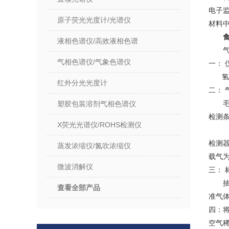
电子
原子荧光光度计/光谱仪
材料
液相色谱仪/高效液相色谱
气相色谱仪/气象色谱仪
一： 
氢火焰
红外分光光度计
二： 
毛
塑胶包装溶剂气相色谱仪
检测条
X荧光光谱仪/ROHS检测仪
气化
检测器
蒸发浓缩仪/氮吹浓缩仪
载气为高
微波消解仪
三： 
抽取
查看全部产品
准气
四：将
空气稀