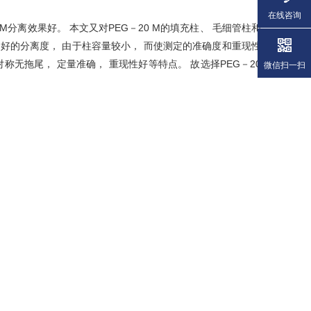
在线咨询
M分离效果好。 本文又对PEG－20 M的填充柱、 毛细管柱和
好的分离度， 由于柱容量较小， 而使测定的准确度和重现性
称无拖尾， 定量准确， 重现性好等特点。 故选择PEG－20
微信扫一扫