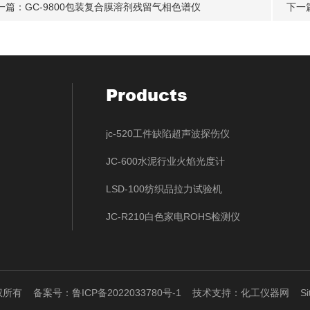
一篇：
GC-9800包装复合膜溶剂残留气相色谱仪
下一
Products
jc-520工件缺陷超声波探伤仪
JC-600水泥行业火焰光度计
LSD-100纺织品拉力试验机
JC-R210白色家电ROHS检测仪
版权所有
备案号：鲁ICP备2022033780号-1
技术支持：
化工仪器网
S