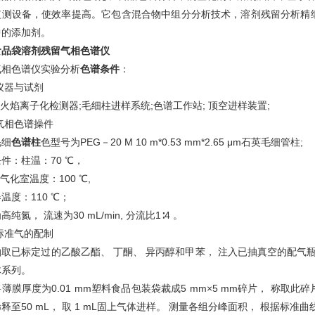
监测设备，使效率提高。它包含混合物中组分分析技术，溶剂残留分析精
中的添加剂。
食品袋溶剂残留气相色谱仪
气相色谱仪实验分析
色谱条件
：
仪器与试剂
离子化检测器;毛细柱进样系统;色谱工作站; 顶空进样装置;
气相色谱操件
细
色谱柱
色型号为PEG－20 M 10 m*0.53 mm*2.65 μm石英毛细管柱;
件：柱温：70 ℃，
室温度：100 ℃,
温度：110 ℃；
纯氮， 流速为30 mL/min, 分流比1∶4 。
标准气的配制
已标定过的乙酸乙酯、 丁酮、 异丙醇和甲苯， 注入已抽真空的配气瓶
体系列。
薄膜厚度为0.01 mm塑料食品包装袋裁成5 mm×5 mm碎片， 称取此碎片
释至50 mL， 取 1 mL固上气体进样。 测量各组分峰面积， 根据标准