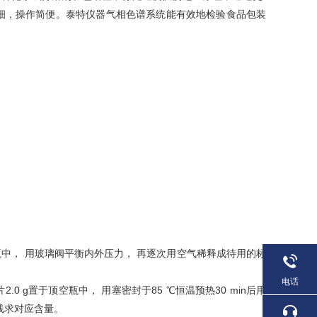
细，操作简便。泰特仪器气相色谱系统能有效地检验食品包装
中， 用玻璃阀平衡内外压力， 再逐次用空气稀释成待用的标
电话
2.0 g置于顶空瓶中， 用塞密封于85 ℃恒温预热30 min后用
曲线求对应含量。