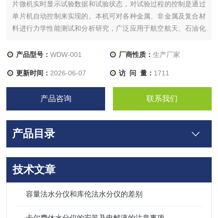
片微机实时显示试验数据和试验状态，对试验过程的控制是通过
单片机自动控制来实现的。本机可对各种金属、非金属及复合材
料进行力学性能测试和分析研究，广泛应用于航空航天、石油化
工、机械制造、电线、电缆、纺织、纤维、塑料、橡胶、陶瓷、
食品、医药包装、铝塑管、塑料门窗、土工布、薄膜、木材、纸
产品型号：
WDW-001
厂商性质：
生产厂家
张、金属材料及制造业，可自动计算大试验力值、断裂力值等试
更新时间：
2026-06-07
访 问 量：
1711
验数据。
产品咨询
联系我们
产品目录
技术文章
容量法水分仪和库伦法水分仪的差别
卡尔费休水分仪的安装及电解液的注意事项