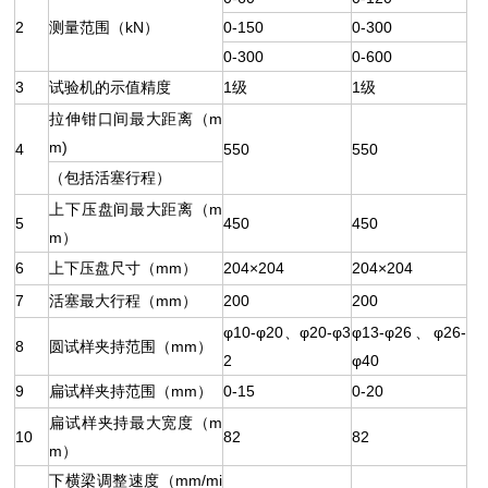
2
测量范围（kN）
0-150
0-300
0-300
0-600
3
试验机的示值精度
1级
1级
拉伸钳口间最大距离（m
m)
4
550
550
（包括活塞行程）
上下压盘间最大距离（m
5
450
450
m）
6
上下压盘尺寸（mm）
204×204
204×204
7
活塞最大行程（mm）
200
200
φ10-φ20、φ20-φ3
φ13-φ26、φ26-
8
圆试样夹持范围（mm）
2
φ40
9
扁试样夹持范围（mm）
0-15
0-20
扁试样夹持最大宽度（m
10
82
82
m）
下横梁调整速度（mm/mi