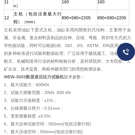
11
160
160
n）
主机（包括活塞最大行
12
890×580×2205
890×580×2205
程）（mm）
主机采用油缸下置式主机，油缸采用间隙密封式结构，主要用于金
属、非金属、复合材料及制品的拉伸、压缩、弯曲、剪切等方式的力
学性能试验，同时可以根据GB、ISO、JIS、ASTM、DIN及用户提供
的多种标准进行试验和数据处理。广泛应用于建筑建工、冶金、航空
航天、机械制造等行业的材料检验分析，是科研院所、大专院校、工
矿企业、技术监督、商检仲裁等部门的理想检测设备。
WEW-300S
数显液压拉力试验机
技术参数：
1、最大试验力：600KN
2、试验力测量范围：20kN -600 kN
3、试验力示值精度：±1%；
4、位移测量分辨力：0.01mm；
5、变形测量精度: ±0.5%
6、最大拉伸试验空间：550mm(包括活塞行程)
7、最大压缩空间：550mm(包括活塞行程)