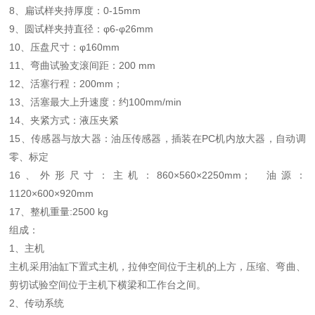
8、扁试样夹持厚度：0-15mm
9、圆试样夹持直径：φ6-φ26mm
10、压盘尺寸：φ160mm
11、弯曲试验支滚间距：200 mm
12、活塞行程：200mm；
13、活塞最大上升速度：约100mm/min
14、夹紧方式：液压夹紧
15、传感器与放大器：油压传感器，插装在PC机内放大器，自动调
零、标定
16、外形尺寸：主机：860×560×2250mm； 油源：
1120×600×920mm
17、整机重量:2500 kg
组成：
1、主机
主机采用油缸下置式主机，拉伸空间位于主机的上方，压缩、弯曲、
剪切试验空间位于主机下横梁和工作台之间。
2、传动系统