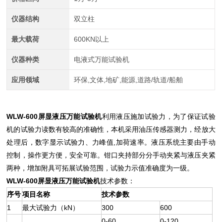
仪器结构
双立柱
最大载荷
600KN以上
仪器种类
电液式万能试验机
应用领域
环保,文体,地矿,能源,道路/轨道/船舶
WLW-600
屏显液压万能试验机
利用液压施加试验力，为了保证试验
机的试验力读数有较高的准确性，本机采用油压传感器测力，经放大
处理后，数字显示试验力、力峰值,加荷速率。液压系统主要由手动
控制，操作更方便，安全可靠。钳口夹持部分分手动夹紧与液压夹紧
两种，增加附具可拓展试验范围，试验力示值准确度为一级。
WLW-600
屏显液压万能试验机
技术参数：
序号
项目名称
技术参数
1
最大试验力（kN）
300
600
0-60
0-120