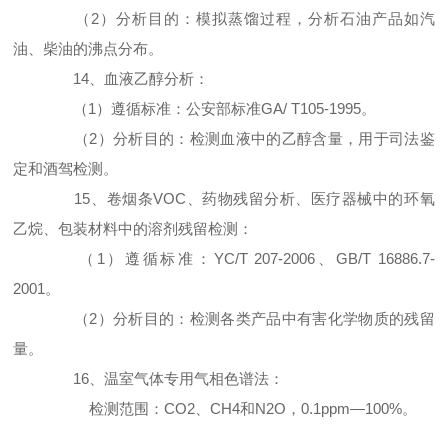
（2）分析目的：模拟蒸馏过程，分析石油产品如汽
油、柴油的沸点分布。
14、血液乙醇分析：
（1）遵循标准：公安部标准GA/ T105-1995。
（2）分析目的：检测血液中的乙醇含量，用于司法鉴
定和酒驾检测。
15、卷烟条VOC、药物残留分析、医疗器械中的环氧
乙烷、包装材料中的溶剂残留检测：
（1）遵循标准：YC/T 207-2006、GB/T 16886.7-
2001。
（2）分析目的：检测各类产品中有害化学物质的残留
量。
16、温室气体专用气相色谱法：
检测范围：CO2、CH4和N2O，0.1ppm—100%。