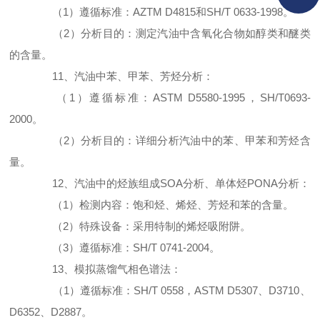
（1）遵循标准：AZTM D4815和SH/T 0633-1998。
（2）分析目的：测定汽油中含氧化合物如醇类和醚类
的含量。
11、汽油中苯、甲苯、芳烃分析：
（1）遵循标准：ASTM D5580-1995，SH/T0693-
2000。
（2）分析目的：详细分析汽油中的苯、甲苯和芳烃含
量。
12、汽油中的烃族组成SOA分析、单体烃PONA分析：
（1）检测内容：饱和烃、烯烃、芳烃和苯的含量。
（2）特殊设备：采用特制的烯烃吸附阱。
（3）遵循标准：SH/T 0741-2004。
13、模拟蒸馏气相色谱法：
（1）遵循标准：SH/T 0558，ASTM D5307、D3710、
D6352、D2887。