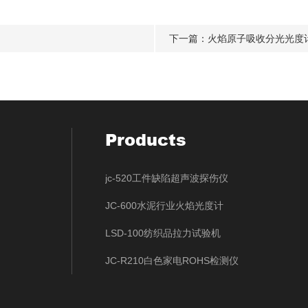
下一篇：
火焰原子吸收分光光度
Products
jc-520工件缺陷超声波探伤仪
JC-600水泥行业火焰光度计
LSD-100纺织品拉力试验机
JC-R210白色家电ROHS检测仪